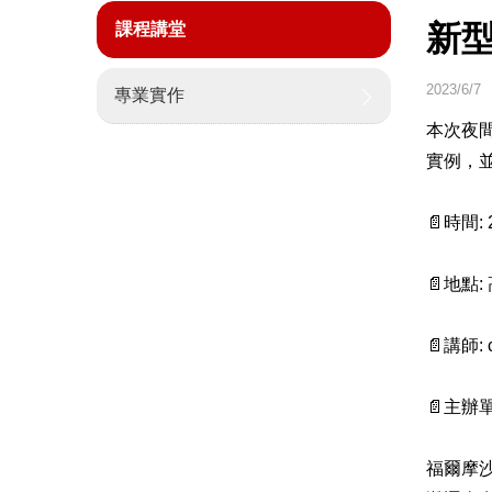
新
課程講堂
2023/6/7
專業實作
本次夜間
實例，
📄時間:
📄地點
📄講師: 
📄主辦
福爾摩沙