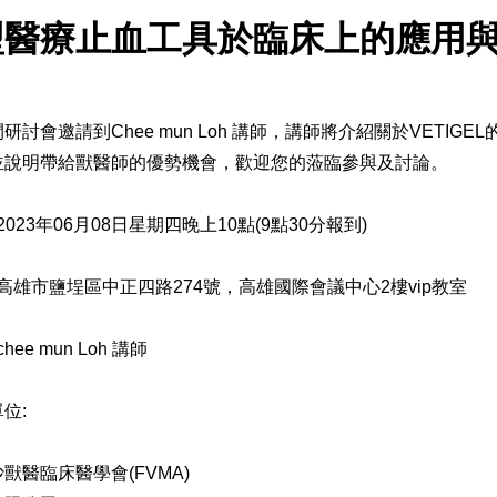
型醫療止血工具於臨床上的應用
研討會邀請到Chee mun Loh 講師，講師將介紹關於VET
並說明帶給獸醫師的優勢機會，歡迎您的蒞臨參與及討論。
 2023年06月08日星期四晚上10點(9點30分報到)
: 高雄市鹽埕區中正四路274號，高雄國際會議中心2樓vip教室
chee mun Loh 講師
單位:
獸醫臨床醫學會(FVMA)