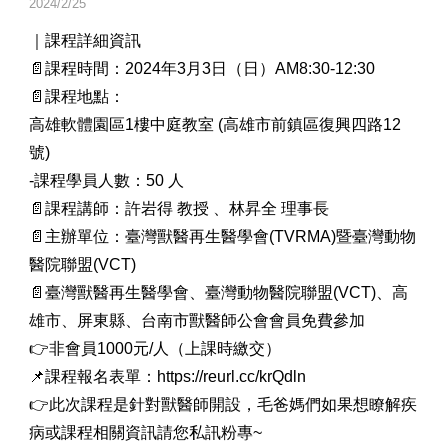
2024/2/25
｜課程詳細資訊
📄課程時間：2024年3月3日（日）AM8:30-12:30
📄課程地點：
高雄軟體園區1樓中庭教室 (高雄市前鎮區復興四路12
號)
-課程學員人數：50 人
📄課程講師：許岩得 教授 、林昇全 理事長
📄主辦單位：臺灣獸醫再生醫學會(TVRMA)暨臺灣動物
醫院聯盟(VCT)
📄臺灣獸醫再生醫學會、臺灣動物醫院聯盟(VCT)、高
雄市、屏東縣、台南市獸醫師公會會員免費參加
👉非會員1000元/人（上課時繳交）
📌課程報名表單：https://reurl.cc/krQdln
👉此次課程是針對獸醫師開設，毛爸媽們如果想瞭解疾
病或課程相關資訊請您私訊粉專~