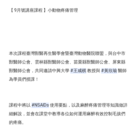
【 9月號講座課程 】小動物疼痛管理 
本次課程臺灣獸醫再生醫學會暨臺灣動物醫院聯盟，與台中市
獸醫師公會、雲林縣獸醫師公會、苗栗縣獸醫師公會、屏東縣
獸醫師公會，共同邀請中興大學 
#王咸棋
 教授與 
#黃欣瑜
 醫師
為學員們授課！ 
課程中將以 
#NSAIDs
 使用要點，以及麻醉疼痛管理等知識做詳
細解說，並會在課堂中教導各位如何運用麻醉有效控制毛孩們
的疼痛。 