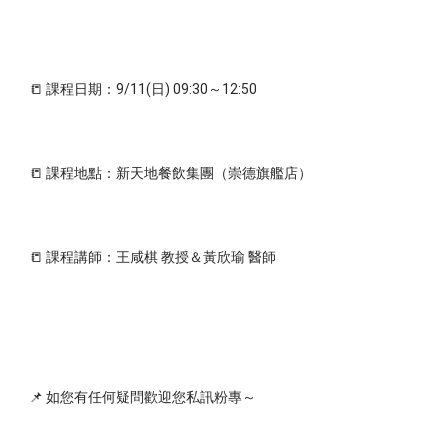
📒 課程日期：9/11(日) 09:30～12:50
📒 課程地點：新天地餐飲集團（崇德旗艦店）
📒 課程講師：王咸棋 教授＆黃欣瑜 醫師 
📌 如您有任何疑問歡迎您私訊粉專～ 